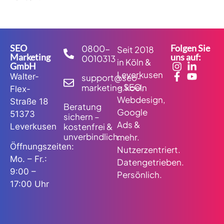
SEO
Folgen Sie
0800-
Seit 2018
Marketing
uns auf:
0010313
in Köln &
GmbH
Leverkusen
Walter-
support@seo-
– SEO,
marketing.koeln
Flex-
Webdesign,
Straße 18
Beratung
Google
51373
sichern –
Ads &
kostenfrei &
Leverkusen
unverbindlich.
mehr.
Öffnungszeiten:
Nutzerzentriert.
Mo. – Fr.:
Datengetrieben.
9:00 –
Persönlich.
17:00 Uhr