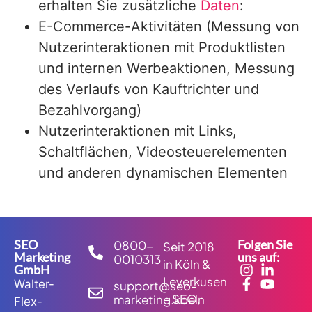
erhalten Sie zusätzliche
Daten
:
E-Commerce-Aktivitäten (Messung von
Nutzerinteraktionen mit Produktlisten
und internen Werbeaktionen, Messung
des Verlaufs von Kauftrichter und
Bezahlvorgang)
Nutzerinteraktionen mit Links,
Schaltflächen, Videosteuerelementen
und anderen dynamischen Elementen
SEO
Folgen Sie
0800-
Seit 2018
Marketing
uns auf:
0010313
in Köln &
GmbH
Leverkusen
Walter-
support@seo-
– SEO,
marketing.koeln
Flex-