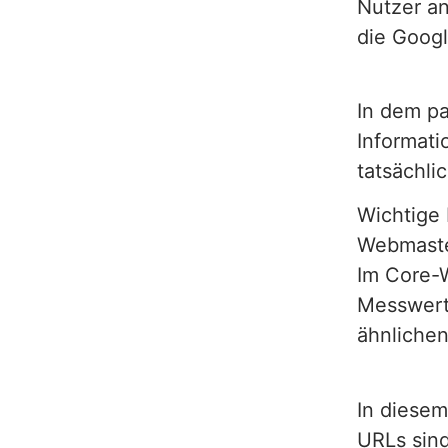
Nutzer an
die Goog
In dem pa
Informati
tatsächli
Wichtige 
Webmaste
Im Core-W
Messwert
ähnliche
In diese
URLs sind