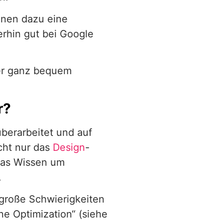
hnen dazu eine
erhin gut bei Google
der ganz bequem
r?
überarbeitet und auf
cht nur das
Design
-
das Wissen um
.
große Schwierigkeiten
e Optimization“ (siehe