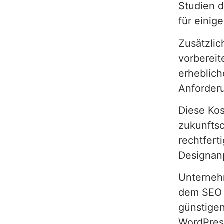
Studien 
für einig
Zusätzlic
vorbereit
erheblich
Anforder
Diese Kos
zukunftso
rechtfert
Designanp
Unterneh
dem SEO Z
günstigen
WordPres