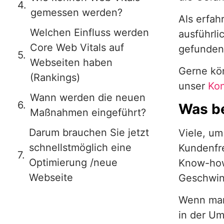
gemessen werden?
Als erfa
Welchen Einfluss werden
ausführli
Core Web Vitals auf
gefunden
Webseiten haben
Gerne kö
(Rankings)
unser
Kon
Wann werden die neuen
Was be
Maßnahmen eingeführt?
Darum brauchen Sie jetzt
Viele, um
schnellstmöglich eine
Kundenfre
Optimierung /neue
Know-how
Webseite
Geschwin
Wenn man
in der U