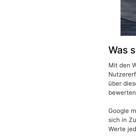
Was s
Mit den W
Nutzererf
über dies
bewerten
Google m
sich in Z
Werte jed