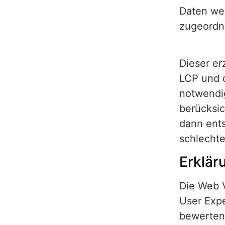
Daten wer
zugeordne
Dieser er
LCP und 
notwendig
berücksic
dann ents
schlechte
Erklär
Die Web V
User Exp
bewerten