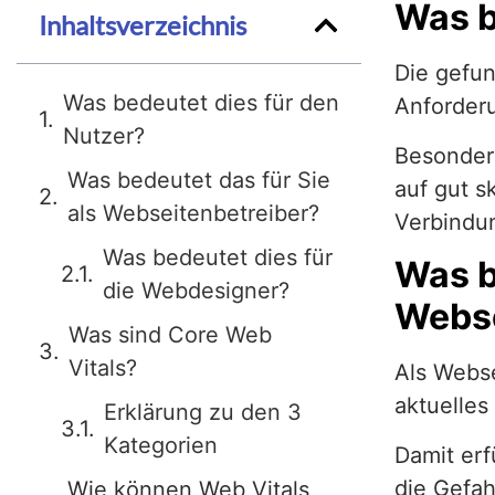
Was b
Inhaltsverzeichnis
Die gefun
Was bedeutet dies für den
Anforder
Nutzer?
Besonder
Was bedeutet das für Sie
auf gut s
als Webseitenbetreiber?
Verbindu
Was bedeutet dies für
Was b
die Webdesigner?
Webse
Was sind Core Web
Vitals?
Als Webse
aktuelle
Erklärung zu den 3
Kategorien
Damit erf
die Gefah
Wie können Web Vitals