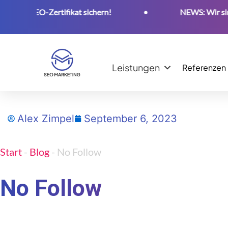
s SEO-Zertifikat sichern!
•
NEWS: Wir sind ab s
Leistungen
Referenzen
Alex Zimpel
September 6, 2023
Start
-
Blog
-
No Follow
No Follow