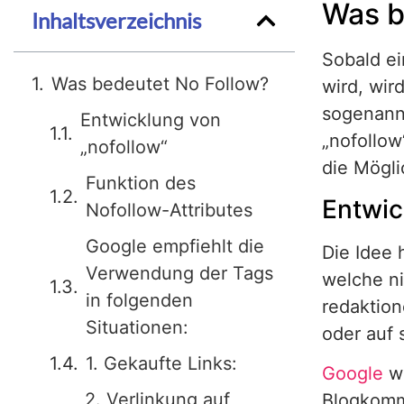
Was b
Inhaltsverzeichnis
Sobald ei
Was bedeutet No Follow?
wird, wir
sogenannt
Entwicklung von
„nofollo
„nofollow“
die Mögli
Funktion des
Entwic
Nofollow-Attributes
Google empfiehlt die
Die Idee 
Verwendung der Tags
welche ni
in folgenden
redaktion
Situationen:
oder auf 
1. Gekaufte Links:
Google
wo
2. Verlinkung auf
Blogkomm