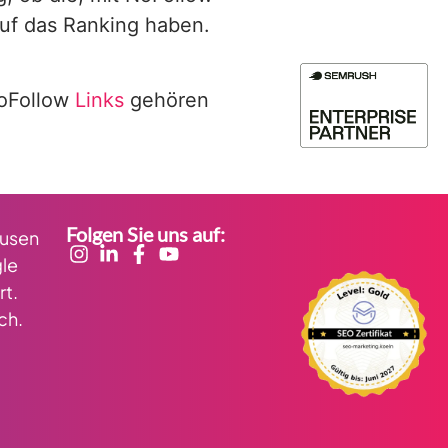
 auf das Ranking haben.
NoFollow
Links
gehören
Folgen Sie uns auf:
kusen
le
rt.
ch.