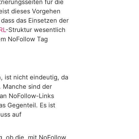
rierungsseiten für die
eist dieses Vorgehen
 dass das Einsetzen der
RL
-Struktur wesentlich
dem NoFollow Tag
 ist nicht eindeutig, da
. Manche sind der
 an NoFollow-Links
s Gegenteil. Es ist
luss auf
g, ob die, mit NoFollow