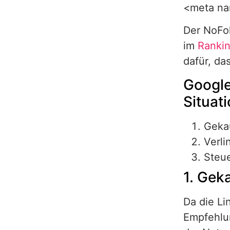
<meta na
Der NoFol
im
Ranki
dafür, da
Google
Situat
Geka
Verli
Steue
1. Gek
Da die Li
Empfehlun