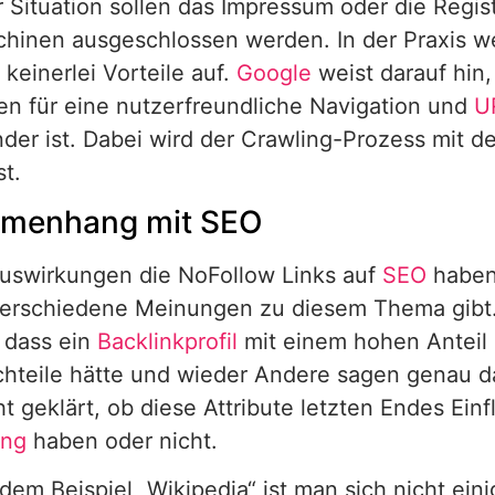
r Situation sollen das Impressum oder die Regist
hinen ausgeschlossen werden. In der Praxis w
 keinerlei Vorteile auf.
Google
weist darauf hin,
n für eine nutzerfreundliche Navigation und
U
nder ist. Dabei wird der Crawling-Prozess mit 
st.
menhang mit SEO
uswirkungen die NoFollow Links auf
SEO
haben,
 verschiedene Meinungen zu diesem Thema gibt
 dass ein
Backlinkprofil
mit einem hohen Anteil
hteile hätte und wieder Andere sagen genau da
ht geklärt, ob diese Attribute letzten Endes Einf
ing
haben oder nicht.
dem Beispiel „Wikipedia“ ist man sich nicht eini