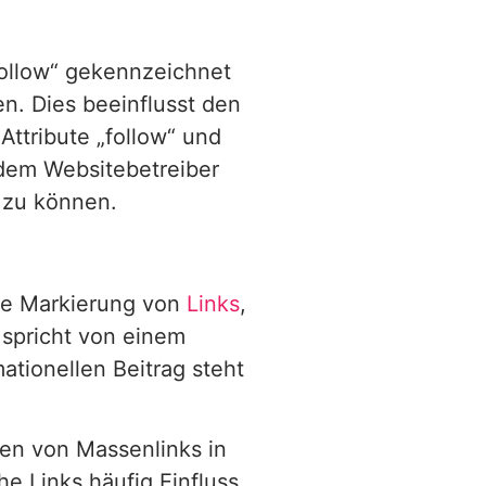
follow“ gekennzeichnet
n. Dies beeinflusst den
ttribute „follow“ und
 dem Websitebetreiber
n zu können.
die Markierung von
Links
,
 spricht von einem
ationellen Beitrag steht
zen von Massenlinks in
 Links häufig Einfluss