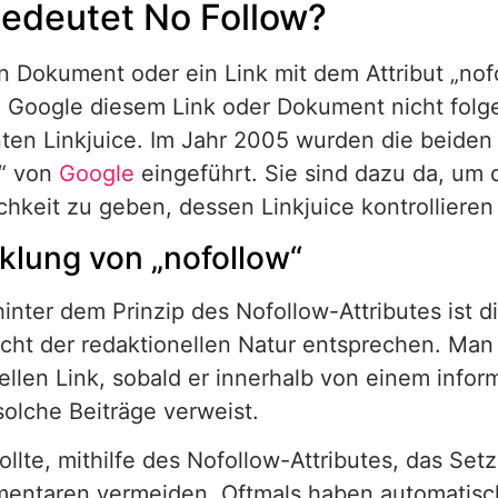
edeutet No Follow?
n Dokument oder ein Link mit dem Attribut „no
d Google diesem Link oder Dokument nicht folge
en Linkjuice. Im Jahr 2005 wurden die beiden A
w“ von
Google
eingeführt. Sie sind dazu da, um
chkeit zu geben, dessen Linkjuice kontrolliere
klung von „nofollow“
hinter dem Prinzip des Nofollow-Attributes ist 
cht der redaktionellen Natur entsprechen. Man
ellen Link, sobald er innerhalb von einem inform
solche Beiträge verweist.
llte, mithilfe des Nofollow-Attributes, das Set
entaren vermeiden. Oftmals haben automatische