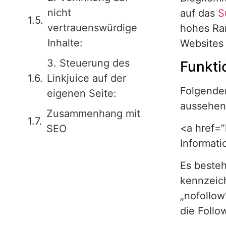
nicht
auf das
S
vertrauenswürdige
hohes Ran
Inhalte:
Websites
3. Steuerung des
Funkti
Linkjuice auf der
Folgende
eigenen Seite:
aussehen
Zusammenhang mit
<a href=”
SEO
Informat
Es besteh
kennzeich
„nofollow
die Follo