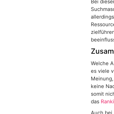
Bei diese
Suchmasc
allerdings
Ressource
zielführe
beeinflus
Zusam
Welche A
es viele
Meinung,
keine Nac
somit nic
das
Rank
Auch bei 