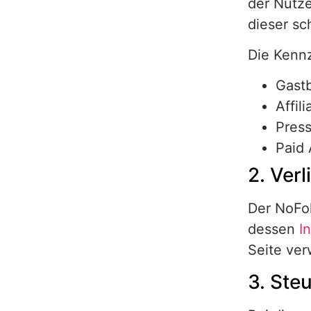
der Nutze
dieser sch
Die Kennz
Gastb
Affili
Pres
Paid 
2. Ver
Der NoFol
dessen
I
Seite ver
3. Ste