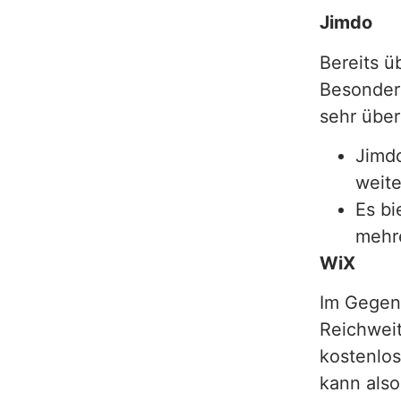
Jimdo
Bereits ü
Besonders
sehr übers
Jimd
weite
Es bi
mehr
WiX
Im Gegens
Reichweit
kostenlos
kann als