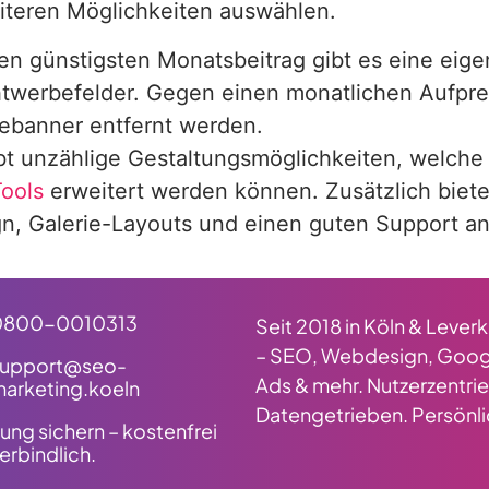
iteren Möglichkeiten auswählen.
en günstigsten Monatsbeitrag gibt es eine eig
htwerbefelder. Gegen einen monatlichen Aufpre
ebanner entfernt werden.
bt unzählige Gestaltungsmöglichkeiten, welche 
ools
erweitert werden können. Zusätzlich biete
n, Galerie-Layouts und einen guten Support an
0800-0010313
Seit 2018 in Köln & Lever
– SEO, Webdesign, Goog
support@seo-
Ads & mehr. Nutzerzentrie
arketing.koeln
Datengetrieben. Persönli
ung sichern – kostenfrei
erbindlich.