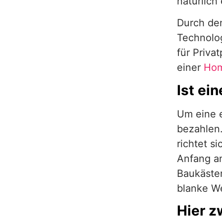
natürlich 
Durch de
Technolo
für Priva
einer
Ho
Ist ei
Um eine 
bezahlen.
richtet s
Anfang a
Baukästen
blanke W
Hier z