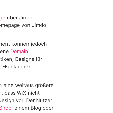
ge
über Jimdo.
 Homepage von Jimdo
ement können jedoch
igene
Domain
.
tiken, Designs für
O
-Funktionen
n eine weitaus größere
n, dass WiX nicht
 Design vor. Der Nutzer
Shop
, einem Blog oder