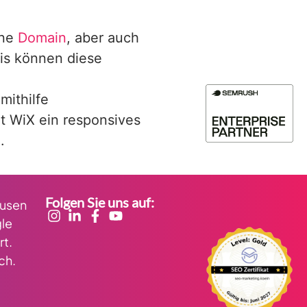
ene
Domain
, aber auch
is können diese
mithilfe
t WiX ein responsives
.
Folgen Sie uns auf:
kusen
le
rt.
ch.