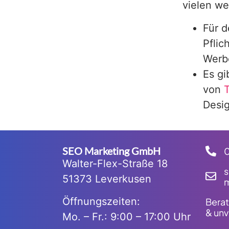
vielen we
Für d
Pflic
Werb
Es gi
von
T
Desig
SEO Marketing GmbH
Walter-Flex-Straße 18
51373 Leverkusen
m
Öffnungszeiten:
Berat
& unv
Mo. – Fr.: 9:00 – 17:00 Uhr