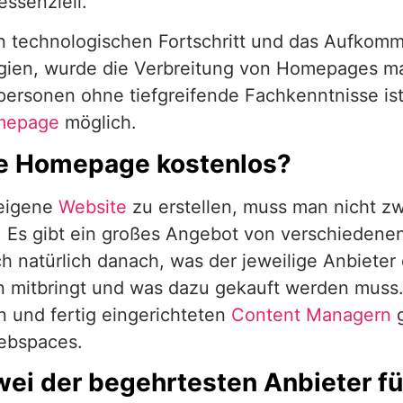
essenziell.
n technologischen Fortschritt und das Aufko
gien, wurde die Verbreitung von Homepages mas
tpersonen ohne tiefgreifende Fachkenntnisse ist
mepage
möglich.
ne Homepage kostenlos?
eigene
Website
zu erstellen, muss man nicht z
 Es gibt ein großes Angebot von verschiedenen
ich natürlich danach, was der jeweilige Anbiet
n mitbringt und was dazu gekauft werden mus
 und fertig eingerichteten
Content Managern
g
ebspaces.
wei der begehrtesten Anbieter 