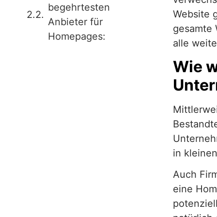
begehrtesten
Website g
Anbieter für
gesamte 
Homepages:
alle weit
Wie w
Unte
Mittlerwe
Bestandte
Unterneh
in kleine
Auch Firm
eine Hom
potenzie