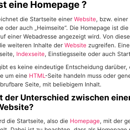
st eine Homepage ?
chnet die Startseite einer
Website
, bzw. einer
oder auch „Heimseite“. Die Homepage ist die 
uf einer Webadresse angezeigt wird. Von diese
ie weiteren Inhalte der
Website
zugreifen. Ein
seite,
Indexseite
, Einstiegsseite oder auch Star
 gibt es keine eindeutige Entscheidung darüber, 
e um eine
HTML
-Seite handeln muss oder gene
abrufbare Seite, mit beliebigem Inhalt.
t der Unterschied zwischen ein
Website?
rd die Startseite, also die
Homepage
, mit der 
lt. Dabei ist zu beachten, dass als Homepage n