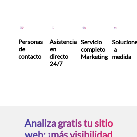
Personas
Asistencia
Servicio
Solucion
de
en
completo
a
contacto
directo
Marketing
medida
24/7
Analiza gratis tu sitio
web: ¡más visibilidad