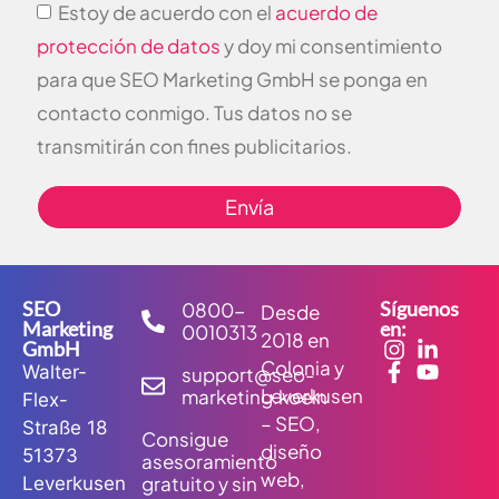
Estoy de acuerdo con el
acuerdo de
protección de datos
y doy mi consentimiento
para que SEO Marketing GmbH se ponga en
contacto conmigo. Tus datos no se
transmitirán con fines publicitarios.
Envía
SEO
Síguenos
0800-
Desde
Marketing
en:
0010313
2018 en
GmbH
Colonia y
Walter-
support@seo-
Leverkusen
marketing.koeln
Flex-
– SEO,
Straße 18
Consigue
diseño
51373
asesoramiento
web,
gratuito y sin
Leverkusen