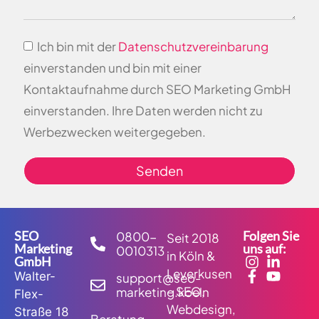
Ich bin mit der
Datenschutzvereinbarung
einverstanden und bin mit einer
Kontaktaufnahme durch SEO Marketing GmbH
einverstanden. Ihre Daten werden nicht zu
Werbezwecken weitergegeben.
Senden
SEO
Folgen Sie
0800-
Seit 2018
Marketing
uns auf:
0010313
in Köln &
GmbH
Leverkusen
Walter-
support@seo-
– SEO,
marketing.koeln
Flex-
Webdesign,
Straße 18