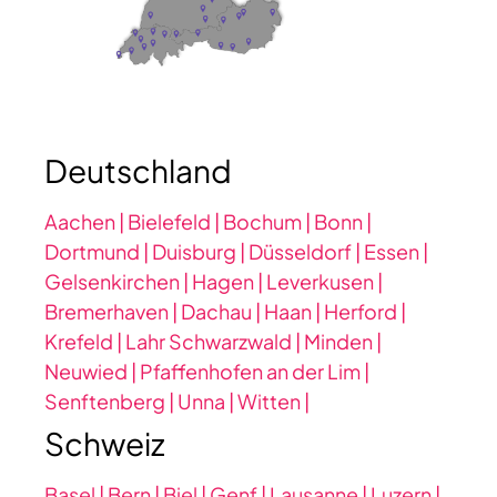
Deutschland
Aachen |
Bielefeld |
Bochum |
Bonn |
Dortmund |
Duisburg |
Düsseldorf
|
Essen |
Gelsenkirchen |
Hagen |
Leverkusen |
Bremerhaven |
Dachau |
Haan |
Herford |
Krefeld |
Lahr Schwarzwald |
Minden |
Neuwied |
Pfaffenhofen an der Lim |
Senftenberg |
Unna |
Witten |
Schweiz
Basel |
Bern |
Biel |
Genf |
Lausanne |
Luzern |