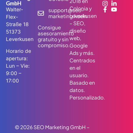
2018 en
GmbH
Colonia y
Walter-
support@seo-
Leverkusen
marketing.koeln
Flex-
– SEO,
Straße 18
Consigue
diseño
51373
asesoramiento
web,
gratuito y sin
Leverkusen
compromiso.
Google
Horario de
Ads y más.
apertura:
Centrados
Lun – Vie:
en el
9:00 –
usuario.
17:00
Basado en
datos.
Personalizado.
© 2026 SEO Marketing GmbH –