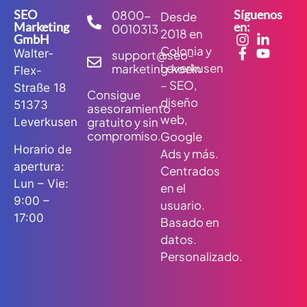
SEO
Síguenos
0800-
Desde
Marketing
en:
0010313
2018 en
GmbH
Colonia y
Walter-
support@seo-
Leverkusen
marketing.koeln
Flex-
– SEO,
Straße 18
Consigue
diseño
51373
asesoramiento
web,
gratuito y sin
Leverkusen
compromiso.
Google
Horario de
Ads y más.
apertura:
Centrados
Lun – Vie:
en el
9:00 –
usuario.
17:00
Basado en
datos.
Personalizado.