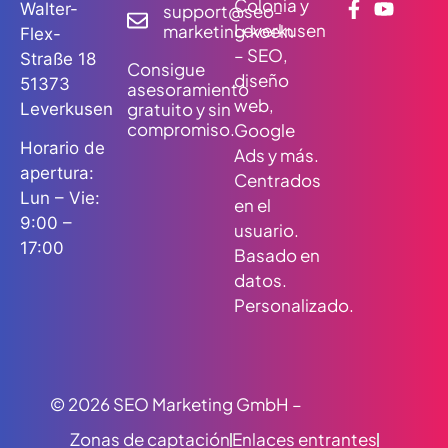
Colonia y
Walter-
support@seo-
Leverkusen
marketing.koeln
Flex-
– SEO,
Straße 18
Consigue
diseño
51373
asesoramiento
web,
gratuito y sin
Leverkusen
compromiso.
Google
Horario de
Ads y más.
apertura:
Centrados
Lun – Vie:
en el
9:00 –
usuario.
17:00
Basado en
datos.
Personalizado.
© 2026 SEO Marketing GmbH –
Zonas de captación
Enlaces entrantes