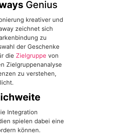
aways
Genius
onierung kreativer und
eaway zeichnet sich
Markenbindung zu
uswahl der Geschenke
ür die
Zielgruppe
von
en Zielgruppenanalyse
renzen zu verstehen,
icht.
eichweite
e Integration
ien spielen dabei eine
fördern können.