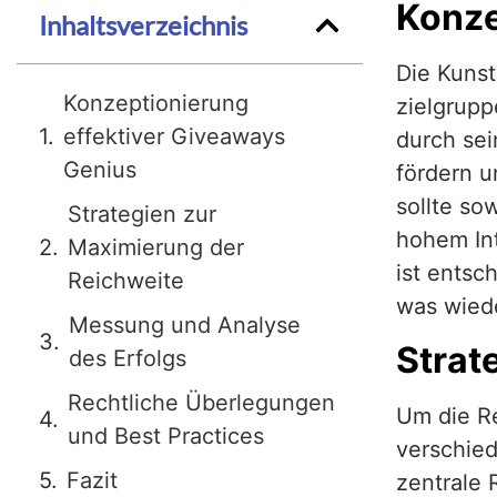
Konze
Inhaltsverzeichnis
Die Kunst
Konzeptionierung
zielgrupp
effektiver Giveaways
durch sei
Genius
fördern u
sollte so
Strategien zur
hohem Int
Maximierung der
ist entsc
Reichweite
was wied
Messung und Analyse
Strat
des Erfolgs
Rechtliche Überlegungen
Um die Re
und Best Practices
verschied
Fazit
zentrale 