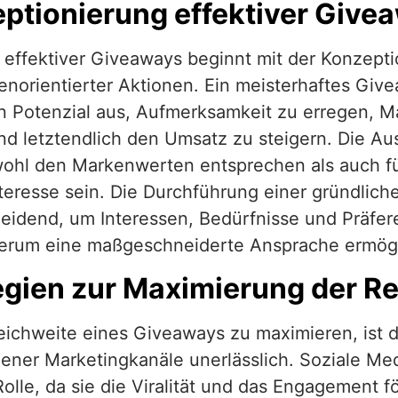
ptionierung effektiver Give
 effektiver Giveaways beginnt mit der Konzepti
enorientierter Aktionen. Ein meisterhaftes Giv
n Potenzial aus, Aufmerksamkeit zu erregen, 
nd letztendlich den Umsatz zu steigern. Die A
wohl den Markenwerten entsprechen als auch f
eresse sein. Die Durchführung einer gründlich
heidend, um Interessen, Bedürfnisse und Präfe
erum eine maßgeschneiderte Ansprache ermögl
egien zur Maximierung der R
ichweite eines Giveaways zu maximieren, ist di
ener Marketingkanäle unerlässlich. Soziale Med
Rolle, da sie die Viralität und das Engagement 