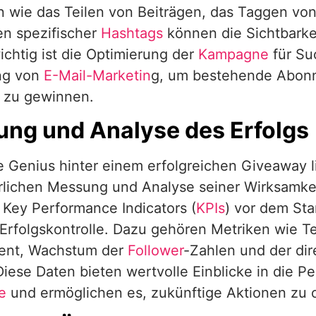
n wie das Teilen von Beiträgen, das Taggen vo
n spezifischer
Hashtags
können die Sichtbarkei
chtig ist die Optimierung der
Kampagne
für Su
ng von
E-Mail-Marketin
g, um bestehende Abonn
 zu gewinnen.
ng und Analyse des Erfolgs
 Genius hinter einem erfolgreichen Giveaway li
rlichen Messung und Analyse seiner Wirksamkei
 Key Performance Indicators (
KPIs
) vor dem Sta
 Erfolgskontrolle. Dazu gehören Metriken wie T
nt, Wachstum der
Follower
-Zahlen und der dir
iese Daten bieten wertvolle Einblicke in die P
e
und ermöglichen es, zukünftige Aktionen zu 