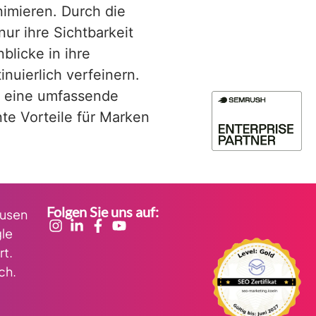
imieren. Durch die
ur ihre Sichtbarkeit
licke in ihre
nuierlich verfeinern.
rn eine umfassende
nte Vorteile für Marken
Folgen Sie uns auf:
kusen
le
rt.
ch.