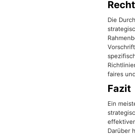
Recht
Die Durch
strategis
Rahmenbe
Vorschrif
spezifisc
Richtlini
faires un
Fazit
Ein meist
strategis
effektive
Darüber h