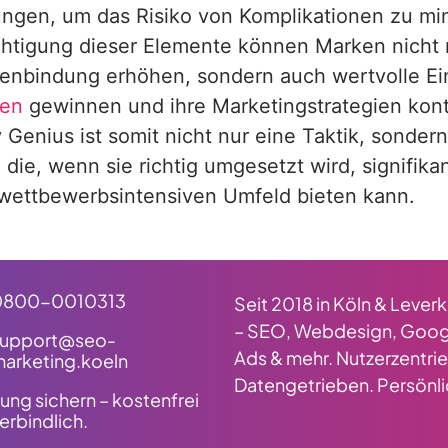
gen, um das Risiko von Komplikationen zu min
htigung dieser Elemente können Marken nicht n
nbindung erhöhen, sondern auch wertvolle Einb
pen
gewinnen und ihre Marketingstrategien konti
Genius ist somit nicht nur eine Taktik, sonde
, die, wenn sie richtig umgesetzt wird, signifika
 wettbewerbsintensiven Umfeld bieten kann.
0800-0010313
Seit 2018 in Köln & Lever
– SEO, Webdesign, Goog
support@seo-
Ads & mehr. Nutzerzentrie
arketing.koeln
Datengetrieben. Persönli
ung sichern – kostenfrei
erbindlich.