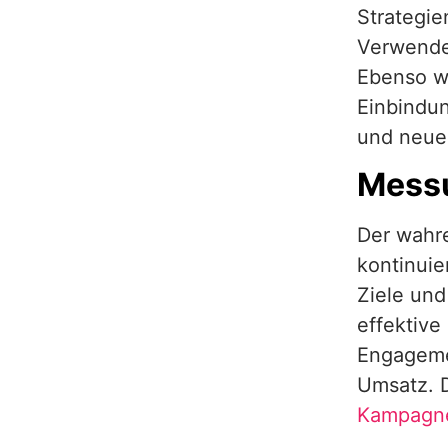
Strategie
Verwende
Ebenso wi
Einbindu
und neue
Messu
Der wahre
kontinuie
Ziele und
effektive
Engageme
Umsatz. D
Kampagn