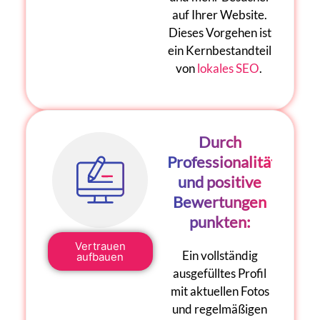
auf Ihrer Website.
Dieses Vorgehen ist
ein Kernbestandteil
von
lokales SEO
.
Durch
Professionalität
und positive
Bewertungen
punkten:
Vertrauen
Ein vollständig
aufbauen
ausgefülltes Profil
mit aktuellen Fotos
und regelmäßigen