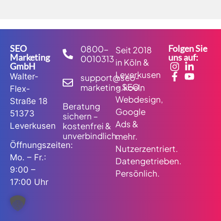
SEO
Folgen Sie
0800-
Seit 2018
Marketing
uns auf:
0010313
in Köln &
GmbH
Leverkusen
Walter-
support@seo-
– SEO,
marketing.koeln
Flex-
Webdesign,
Straße 18
Beratung
Google
51373
sichern –
Ads &
kostenfrei &
Leverkusen
unverbindlich.
mehr.
Öffnungszeiten:
Nutzerzentriert.
Mo. – Fr.:
Datengetrieben.
9:00 –
Persönlich.
17:00 Uhr