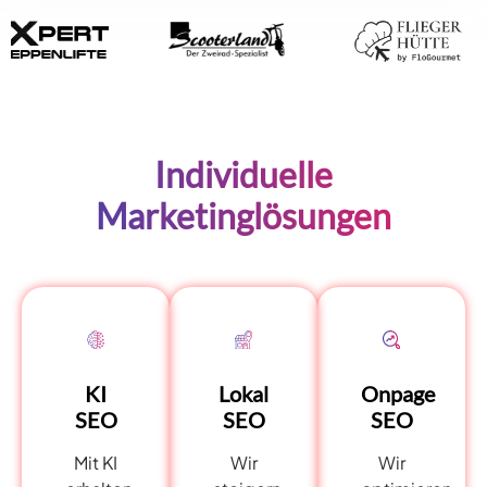
Individuelle
Marketinglösungen
KI
Lokal
Onpage
SEO
SEO
SEO
Mit KI
Wir
Wir