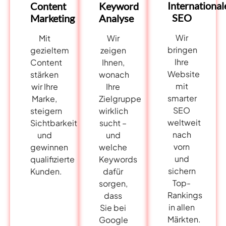
International
Content
Keyword
SEO
Marketing
Analyse
Wir
Mit
Wir
bringen
gezieltem
zeigen
Ihre
Content
Ihnen,
Website
stärken
wonach
mit
wir Ihre
Ihre
smarter
Marke,
Zielgruppe
SEO
steigern
wirklich
weltweit
Sichtbarkeit
sucht –
nach
und
und
vorn
gewinnen
welche
und
qualifizierte
Keywords
sichern
Kunden.
dafür
Top-
sorgen,
Rankings
dass
in allen
Sie bei
Märkten.
Google