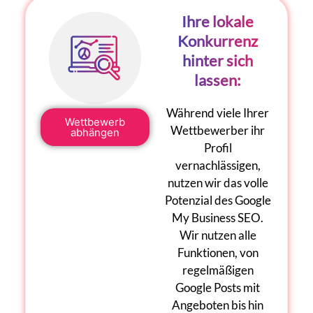
Ihre lokale
Konkurrenz
hinter sich
lassen:
Während viele Ihrer
Wettbewerb
Wettbewerber ihr
abhängen
Profil
vernachlässigen,
nutzen wir das volle
Potenzial des
Google
My Business SEO
.
Wir nutzen alle
Funktionen, von
regelmäßigen
Google Posts
mit
Angeboten bis hin