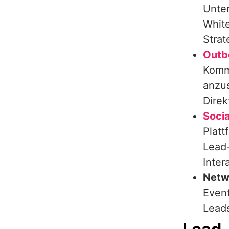
Unter
White
Strat
Outb
Komm
anzus
Dire
Soci
Platt
Lead-
Inter
Netw
Even
Leads