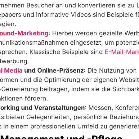
nehmen Besucher an und konvertieren sie zu L
papers und informative Videos sind Beispiele 
egien.
ound-Marketing
: Hierbei werden gezielte Wer
unikationsmaßnahmen eingesetzt, um potenzie
prechen. Klassische Beispiele sind
E-Mail-Mar
ktwerbung.
al Media
und Online-Präsenz
: Die Nutzung von
formen und die Optimierung der eigenen Websit
Generierung beitragen, indem sie die Sichtbar
aktionen fördern.
orking und Veranstaltungen
: Messen, Konfer
ts bieten Gelegenheiten, persönliche Beziehu
 in einem professionellen Umfeld zu generiere