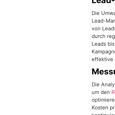
Lead-
Die Umwa
Lead-Man
von Leads
durch re
Leads bis
Kampagne
effektive
Messu
Die Analy
um den
R
optimiere
Kosten pr