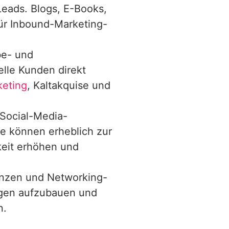
eads. Blogs, E-Books,
für Inbound-Marketing-
be- und
lle Kunden direkt
keting
, Kaltakquise und
 Social-Media-
e können erheblich zur
keit erhöhen und
enzen und Networking-
ngen aufzubauen und
n.