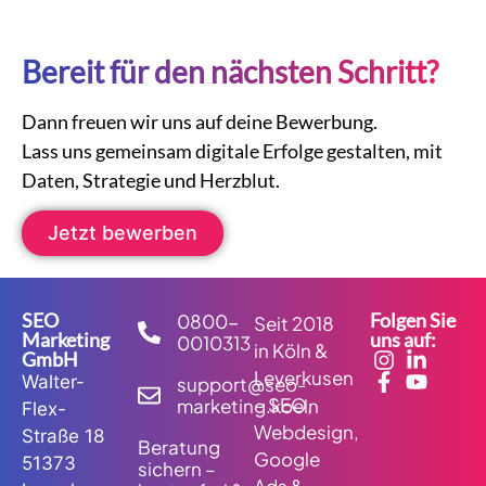
Bereit für den nächsten Schritt?
Dann freuen wir uns auf deine Bewerbung.
Lass uns gemeinsam digitale Erfolge gestalten, mit
Daten, Strategie und Herzblut.
Jetzt bewerben
SEO
Folgen Sie
0800-
Seit 2018
Marketing
uns auf:
0010313
in Köln &
GmbH
Leverkusen
Walter-
support@seo-
– SEO,
marketing.koeln
Flex-
Webdesign,
Straße 18
Beratung
Google
51373
sichern –