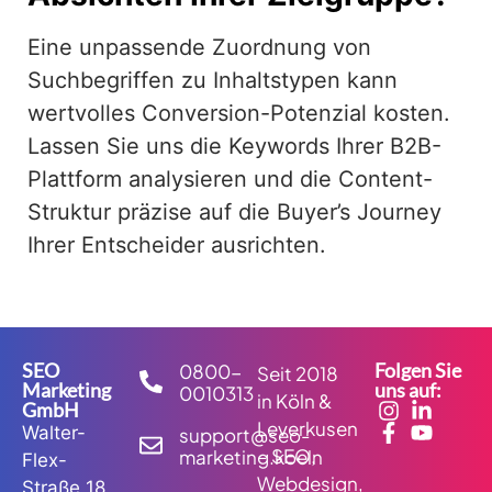
Eine unpassende Zuordnung von
Suchbegriffen zu Inhaltstypen kann
wertvolles Conversion-Potenzial kosten.
Lassen Sie uns die Keywords Ihrer B2B-
Plattform analysieren und die Content-
Struktur präzise auf die Buyer’s Journey
Ihrer Entscheider ausrichten.
SEO
Folgen Sie
0800-
Seit 2018
Marketing
uns auf:
0010313
in Köln &
GmbH
Leverkusen
Walter-
support@seo-
– SEO,
marketing.koeln
Flex-
Webdesign,
Straße 18