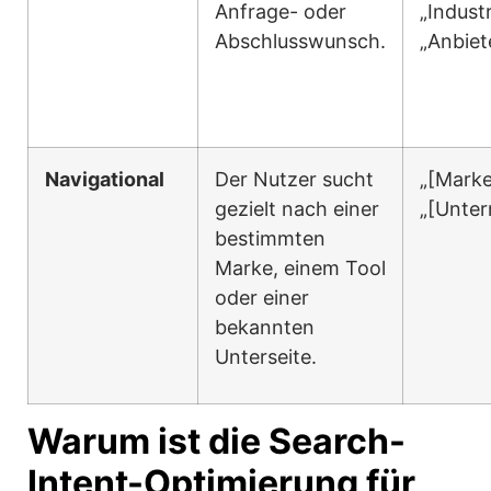
Anfrage- oder
„Indust
Abschlusswunsch.
„Anbiet
Navigational
Der Nutzer sucht
„[Marke
gezielt nach einer
„[Unte
bestimmten
Marke, einem Tool
oder einer
bekannten
Unterseite.
Warum ist die Search-
Intent-Optimierung für